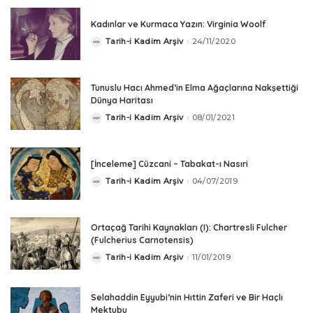
Kadınlar ve Kurmaca Yazın: Virginia Woolf
Tarih-i Kadim Arşiv
24/11/2020
Posted
by
Tunuslu Hacı Ahmed’in Elma Ağaçlarına Nakşettiği
Dünya Haritası
Tarih-i Kadim Arşiv
08/01/2021
Posted
by
[İnceleme] Cüzcani – Tabakat-ı Nasıri
Tarih-i Kadim Arşiv
04/07/2019
Posted
by
Ortaçağ Tarihi Kaynakları (I): Chartresli Fulcher
(Fulcherius Carnotensis)
Tarih-i Kadim Arşiv
11/01/2019
Posted
by
Selahaddin Eyyubi’nin Hıttin Zaferi ve Bir Haçlı
Mektubu