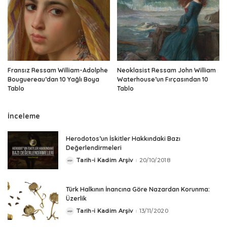
Fransız Ressam William-Adolphe
Neoklasist Ressam John William
Bouguereau’dan 10 Yağlı Boya
Waterhouse’un Fırçasından 10
Tablo
Tablo
İnceleme
Herodotos’un İskitler Hakkındaki Bazı
Değerlendirmeleri
Tarih-i Kadim Arşiv
20/10/2018
Posted
by
Türk Halkının İnancına Göre Nazardan Korunma:
Üzerlik
Tarih-i Kadim Arşiv
13/11/2020
Posted
by