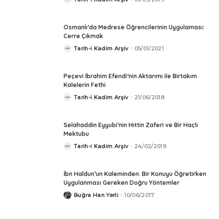
Posted
by
Osmanlı’da Medrese Öğrencilerinin Uygulaması:
Cerre Çıkmak
Tarih-i Kadim Arşiv
05/01/2021
Posted
by
Peçevi İbrahim Efendi’nin Aktarımı ile Birtakım
Kalelerin Fethi
Tarih-i Kadim Arşiv
21/06/2018
Posted
by
Selahaddin Eyyubi’nin Hıttin Zaferi ve Bir Haçlı
Mektubu
Tarih-i Kadim Arşiv
24/02/2019
Posted
by
İbn Haldun’un Kaleminden: Bir Konuyu Öğretirken
Uygulanması Gereken Doğru Yöntemler
Buğra Han Yerli
10/06/2017
Posted
by