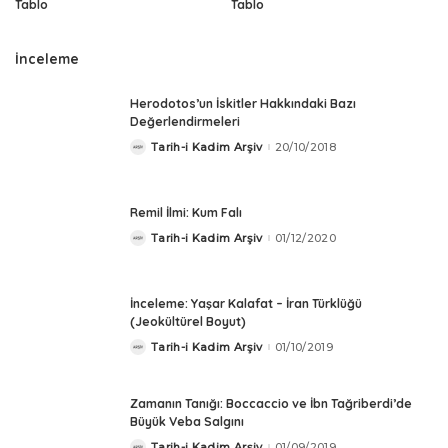
Tablo
Tablo
İnceleme
Herodotos’un İskitler Hakkındaki Bazı
Değerlendirmeleri
Tarih-i Kadim Arşiv
20/10/2018
Posted
by
Remil İlmi: Kum Falı
Tarih-i Kadim Arşiv
01/12/2020
Posted
by
İnceleme: Yaşar Kalafat – İran Türklüğü
(Jeokültürel Boyut)
Tarih-i Kadim Arşiv
01/10/2019
Posted
by
Zamanın Tanığı: Boccaccio ve İbn Tağriberdi’de
Büyük Veba Salgını
Tarih-i Kadim Arşiv
01/09/2019